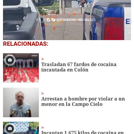
0
RELACIONADAS:
seconds
of
3
minutes,
Trasladan 67 fardos de cocaína
4
incautada en Colón
seconds
Arrestan a hombre por violar a un
menor en la Campo Cielo
Incautan 1,675 kilos de cocaína en