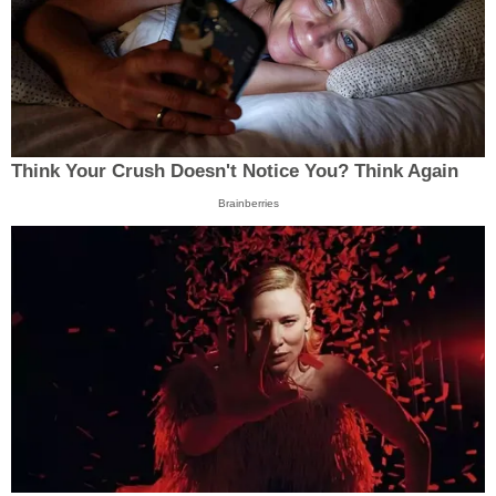
Think Your Crush Doesn't Notice You? Think Again
Brainberries