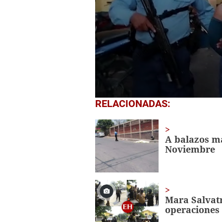
0
RELACIONADAS:
of
25
seconds
Volume
0%
A balazos ma
Noviembre
Mara Salvat
operaciones