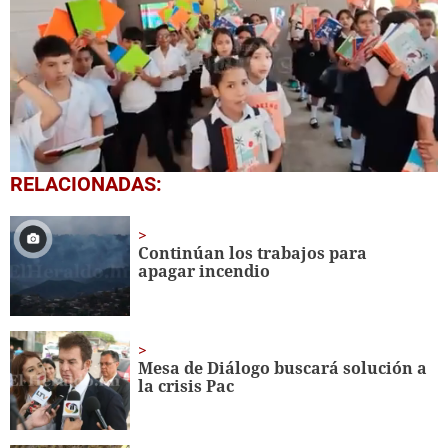
0
RELACIONADAS:
seconds
of
1
minute,
Continúan los trabajos para
56
apagar incendio
seconds
Mesa de Diálogo buscará solución a
la crisis Pac