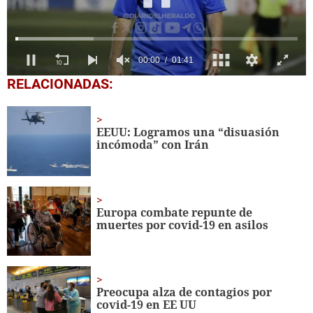
0
RELACIONADAS:
seconds
of
1
minute,
EEUU: Logramos una “disuasión
41
incómoda” con Irán
seconds
Europa combate repunte de
muertes por covid-19 en asilos
Preocupa alza de contagios por
covid-19 en EE UU