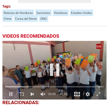
Tags:
Noticias de Honduras
Sanciones
Honduras
Estados Unidos
China
Corea del Norte
ONU
VIDEOS RECOMENDADOS
0
RELACIONADAS:
seconds
of