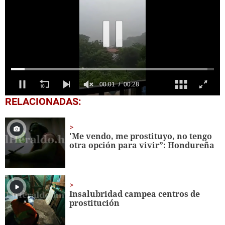
0
RELACIONADAS:
seconds
of
28
seconds
'Me vendo, me prostituyo, no tengo
otra opción para vivir”: Hondureña
Insalubridad campea centros de
prostitución