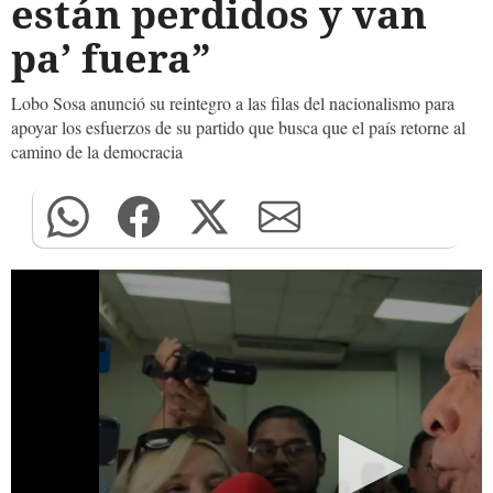
están perdidos y van
pa’ fuera”
Lobo Sosa anunció su reintegro a las filas del nacionalismo para
apoyar los esfuerzos de su partido que busca que el país retorne al
camino de la democracia
0
seconds
of
0
seconds