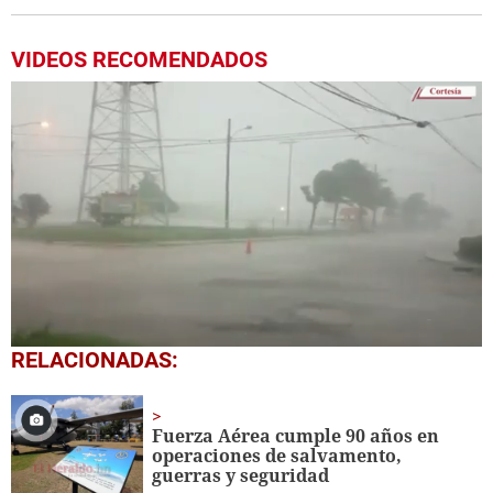
VIDEOS RECOMENDADOS
0
RELACIONADAS:
seconds
of
30
seconds
Fuerza Aérea cumple 90 años en
operaciones de salvamento,
guerras y seguridad