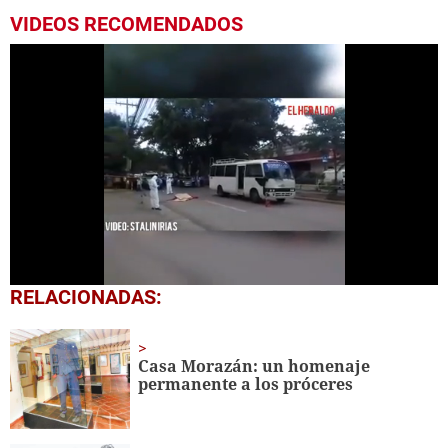
VIDEOS RECOMENDADOS
0
RELACIONADAS:
seconds
of
37
seconds
Casa Morazán: un homenaje
permanente a los próceres