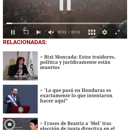
0
RELACIONADAS:
seconds
of
31
Rixi Moncada: Estos traidores,
seconds
política y jurídicamente están
muertos
'Lo que pasó en Honduras es
exactamente lo que intentaron
hacer aquí”
Frases de Beatriz a 'Mel' tras
elección de junta directiva en el