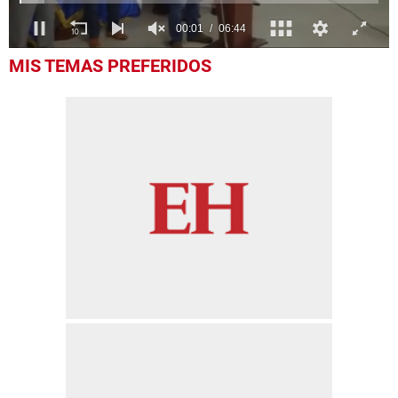
0
MIS TEMAS PREFERIDOS
of
6
minutes,
44
seconds