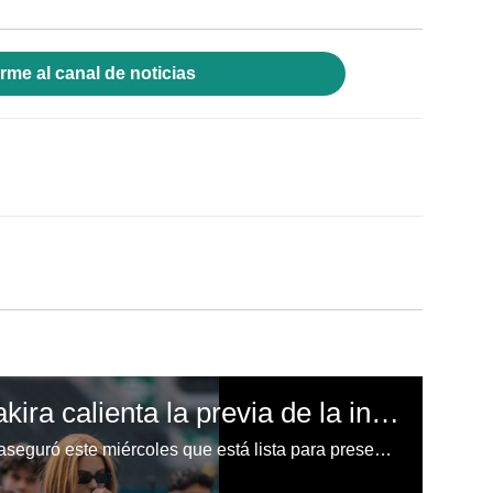
rme al canal de noticias
“Estamos listos”: Shakira calienta la previa de la inauguración del Mundial 2026
La cantante colombiana Shakira aseguró este miércoles que está lista para presentarse en la ceremonia de inauguración del Mundial de Fútbol que se celebrará este jueves en Ciudad de México.