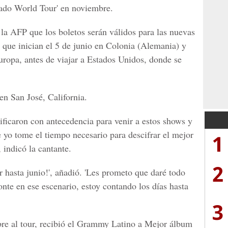
ado World Tour
' en noviembre.
 la AFP que los boletos serán válidos para las nuevas
 que inician el
5 de junio en Colonia (Alemania)
y
uropa,
antes de viajar a
Estados Unidos
, donde se
 en
San José, California.
ificaron con antecedencia para venir a estos shows y
 yo tome el tiempo necesario para descifrar el mejor
1
 indicó la cantante.
2
 hasta junio!', añadió. 'Les prometo que daré todo
te en ese escenario, estoy contando los días hasta
3
e al tour, recibió el
Grammy Latino a Mejor álbum