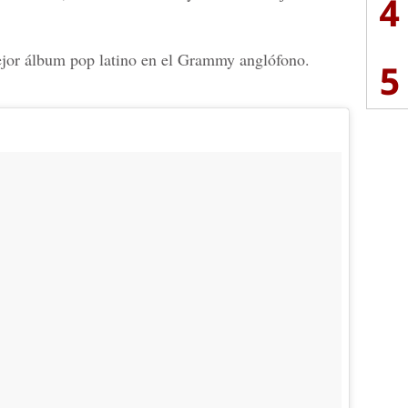
4
jor álbum pop
latino en el
Grammy anglófono.
5