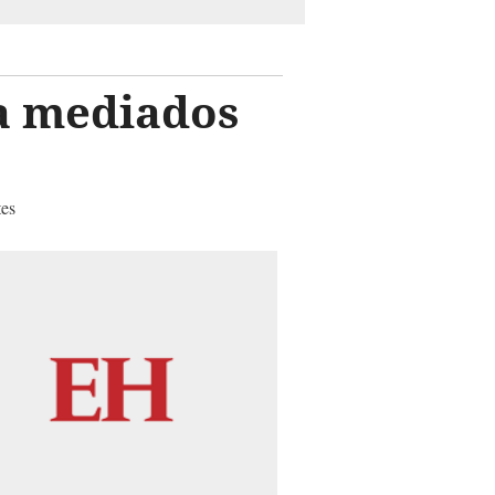
a mediados
tes