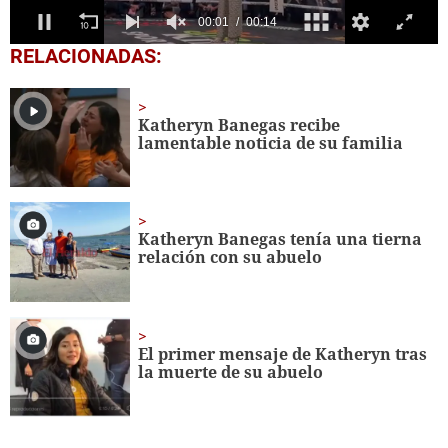
0
RELACIONADAS:
seconds
of
14
seconds
Katheryn Banegas recibe
lamentable noticia de su familia
Katheryn Banegas tenía una tierna
relación con su abuelo
El primer mensaje de Katheryn tras
la muerte de su abuelo