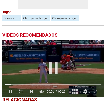
Tags:
Coronavirus
Champions League
Champions League
VIDEOS RECOMENDADOS
00:02
00:26
0
RELACIONADAS:
of
26