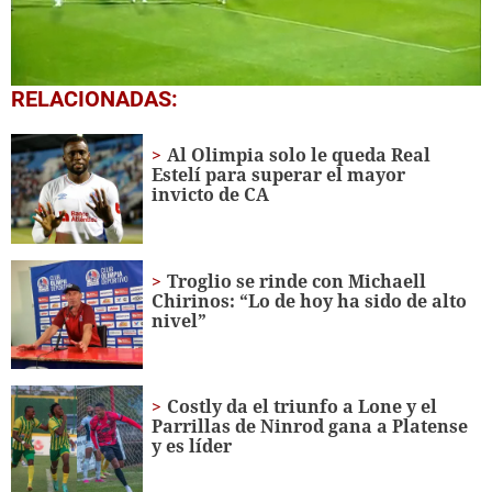
0
RELACIONADAS:
seconds
of
4
Al Olimpia solo le queda Real
minutes,
Estelí para superar el mayor
9
invicto de CA
seconds
Troglio se rinde con Michaell
Chirinos: “Lo de hoy ha sido de alto
nivel”
Costly da el triunfo a Lone y el
Parrillas de Ninrod gana a Platense
y es líder