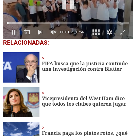
0
RELACIONADAS:
seconds
of
1
minute,
FIFA busca que la justicia continúe
56
una investigación contra Blatter
seconds
Vicepresidenta del West Ham dice
que todos los clubes quieren jugar
Francia paga los platos rotos, ¿qué