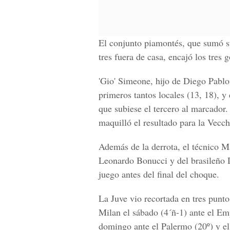
El conjunto piamontés, que sumó su
tres fuera de casa, encajó los tres 
'Gio' Simeone
, hijo de
Diego Pablo
primeros tantos locales (13, 18), y
que subiese el tercero al marcador
maquilló el resultado para la
Vecch
Además de la derrota, el técnico
Ma
Leonardo Bonucci
y del
brasileño 
juego antes del final del choque.
La Juve vio recortada en tres puntos
Milan
el sábado (4´ñ-1) ante el
Em
domingo ante el
Palermo
(20º) y e