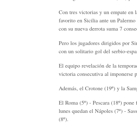
Con tres victorias y un empate en l
favorito en
Sicilia
ante un
Palermo
con su nueva derrota suma 7 conse
Pero los jugadores dirigidos por
Si
con un solitario gol del serbio-esp
El equipo revelación de la tempora
victoria consecutiva al imponerse 
Además, el
Crotone
(19º) y la
Samp
El
Roma
(5º) -
Pescara
(18º) pone f
lunes quedan el
Nápoles
(7º) -
Sas
(8º).