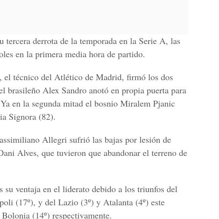
 tercera derrota de la temporada en la
Serie A
, las
goles en la primera media hora de partido.
, el técnico del
Atlético de Madrid
, firmó los dos
 el brasileño
Alex Sandro
anotó en propia puerta para
. Ya en la segunda mitad el bosnio
Miralem Pjanic
ia Signora
(82).
ssimiliano Allegri
sufrió las bajas por lesión de
Dani Alves,
que tuvieron que abandonar el terreno de
 su ventaja en el liderato debido a los triunfos del
poli
(17º), y del
Lazio
(3º) y
Atalanta
(4º) este
l
Bolonia
(14º) respectivamente.