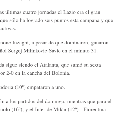
as últimas cuatro jornadas el
Lazio
era el gran
que sólo ha logrado seis puntos esta campaña y que
cutivas.
mone Inzaghi
, a pesar de que dominaron, ganaron
añol
Sergej Milinkovic-Savic
en el minuto 31.
da sigue siendo el Atalanta, que sumó su sexta
por 2-0 en la cancha del
Bolonia.
doria
(10º) empataron a uno.
in a los partidos del domingo, mientras que para el
suolo
(16º), y el I
nter de Milán
(12º) -
Fiorentina