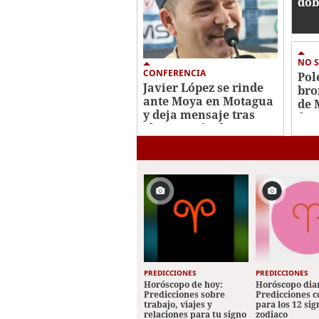
dob
arr
der
Nac
NO S
CONFERENCIA
Pol
Javier López se rinde
bro
ante Moya en Motagua
de 
y deja mensaje tras
fes
eliminación de
FC
Honduras Sub-20
PREDICCIONES
PREDICCIONES
Horóscopo de hoy:
Horóscopo diar
Predicciones sobre
Predicciones 
trabajo, viajes y
para los 12 sig
relaciones para tu signo
zodiaco