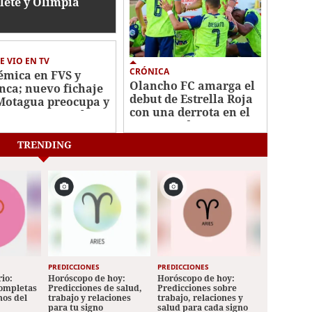
lete y Olimpia
anca con pie
echo en Liga
ional
E VIO EN TV
CRÓNICA
émica en FVS y
Olancho FC amarga el
nca; nuevo fichaje
debut de Estrella Roja
Motagua preocupa y
con una derrota en el
tejo ante Juticalpa
Apertura de Liga
Nacional
TRENDING
PREDICCIONES
PREDICCIONES
io:
Horóscopo de hoy:
Horóscopo de hoy:
completas
Predicciones de salud,
Predicciones sobre
nos del
trabajo y relaciones
trabajo, relaciones y
para tu signo
salud para cada signo