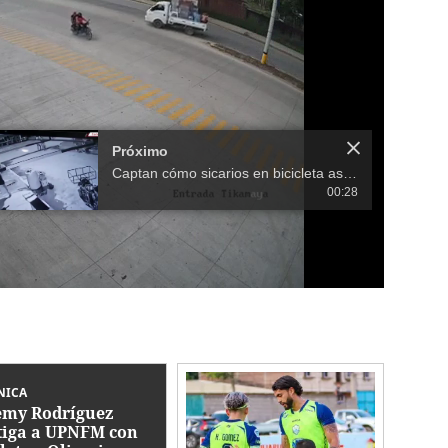
Próximo
Captan cómo sicarios en bicicleta asesinan a comerciante en Choloma
00:28
NICA
emy Rodríguez
tiga a UPNFM con