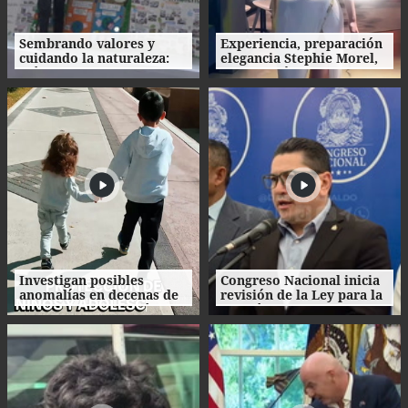
Sembrando valores y
Experiencia, preparación
cuidando la naturaleza:
elegancia Stephie Morel,
así fue la clausura de las
Miss Cortés va por la
Escuelas Amigables con el
corona de Miss Honduras
Ambiente
2026
Investigan posibles
Congreso Nacional inicia
anomalías en decenas de
revisión de la Ley para la
procesos de adopción en
Gestión Integral de
Honduras
Residuos en Honduras