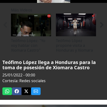
0
seconds
Más Videos
of
0
seconds
Teófimo López: "Yo
Teófimo López
La 
voy hablar con
propone visita a
pre
Xiomara Castro"
Honduras y Xiomara
Cas
Castro acepta
pos
Teófimo López llega a Honduras para la
toma de posesión de Xiomara Castro
25/01/2022 - 00:00
Cortesía: Redes sociales