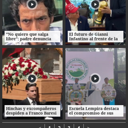
"No quiero que salga
El futuro de Gianni
libre": padre denuncia
Infantino al frente de la
agresión de su propio
FIFA enfrenta
hijo en La Ceiba
cuestionamientos
Hinchas y excompañeros
Escuela Lempira destaca
despiden a Franco Baresi
el compromiso de sus
con un último 'Ciao
niños con el cuidado del
capitano'
medio ambiente
<
1
2
3
4
>