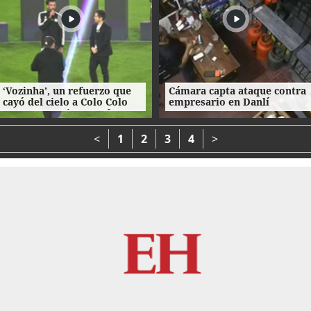
‘Vozinha’, un refuerzo que
Cámara capta ataque contra
cayó del cielo a Colo Colo
empresario en Danlí
como su camiseta en la
bienvenida
<
1
2
3
4
>