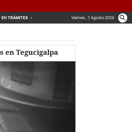
EH TRÁMITES
Viernes , 7 Agosto 2026
os en Tegucigalpa