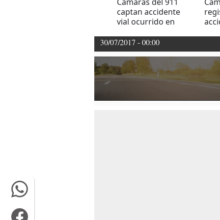
Cámaras del 911
Cám
captan accidente
regi
vial ocurrido en
acci
Tegucigalpa
trán
30/07/2017 - 00:00