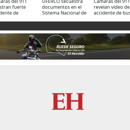
aras del 911
UFERCO secuestra
Cámaras del 911
stran fuerte
documentos en el
revelan video de
dente de
Sistema Nacional de
accidente de bu
sito en SPS
Emergencias 911
frente a la UNA