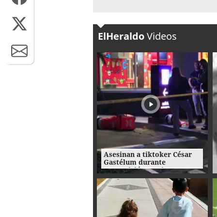
ElHeraldo
Videos
Asesinan a tiktoker César
Gastélum durante
transmisión en vivo en
México