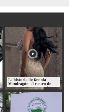
La historia de Kennia
Mondragón, el rostro de
Miss Francisco Morazán que
busca la corona nacional