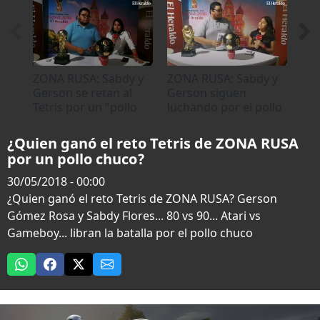
4
minutes,
10
seconds
ZONA RUSA: Sabdy y
ZONA RUSA: Sabdy y
Pue
Gerson se retan al
Gerson siguen
el 
Tetris por un "pollo
luchando por el pollo
chuco"
chuco
¿Quien ganó el reto Tetris de ZONA RUSA
por un pollo chuco?
30/05/2018 - 00:00
¿Quien ganó el reto Tetris de ZONA RUSA? Gerson
Gómez Rosa y Sabdy Flores... 80 vs 90... Atari vs
Gameboy... libran la batalla por el pollo chuco