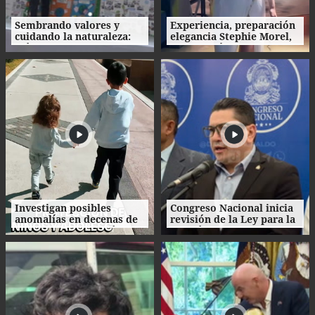
Sembrando valores y
Experiencia, preparación
cuidando la naturaleza:
elegancia Stephie Morel,
así fue la clausura de las
Miss Cortés va por la
Escuelas Amigables con el
corona de Miss Honduras
Ambiente
2026
Investigan posibles
Congreso Nacional inicia
anomalías en decenas de
revisión de la Ley para la
procesos de adopción en
Gestión Integral de
Honduras
Residuos en Honduras