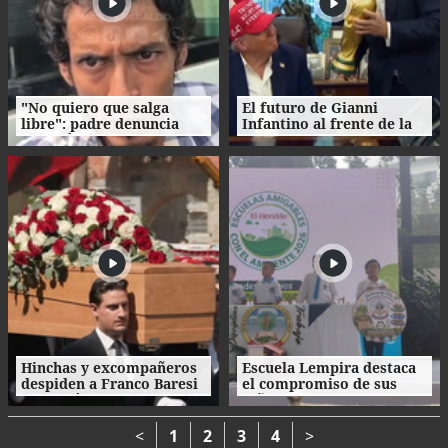
"No quiero que salga
El futuro de Gianni
libre": padre denuncia
Infantino al frente de la
agresión de su propio
FIFA enfrenta
hijo en La Ceiba
cuestionamientos
Hinchas y excompañeros
Escuela Lempira destaca
despiden a Franco Baresi
el compromiso de sus
con un último 'Ciao
niños con el cuidado del
capitano'
medio ambiente
<
1
2
3
4
>