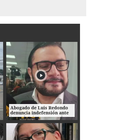
Abogado de Luis Redondo
denuncia indefensión ante
investigaciones contra la
extinta Comisión
Permanente