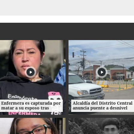
Enfermera es capturada por
Alcaldía del Distrito Central
matar a su esposo tras
anuncia puente a desnivel
crimen de su amante en
en Loarque para 2027
Honduras