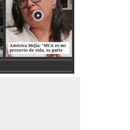
América Mejía: “MUA es mi
proyecto de vida, es parte
de mi esencia”