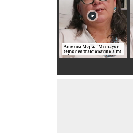
América Mejía: “Mi mayor
temor es traicionarme a mí
misma"