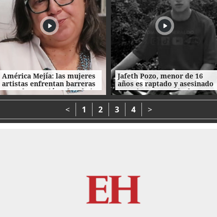
América Mejía: las mujeres
Jafeth Pozo, menor de 16
artistas enfrentan barreras
años es raptado y asesinado
entre la creación, el trabajo
tras cita en Tegucigalpa
y el hogar
<
1
2
3
4
>