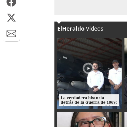
ElHeraldo
Videos
La verdadera historia
detrás de la Guerra de 1969:
el mito de la "Guerra del
Fútbol"