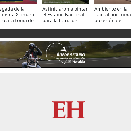
legada de la
Así iniciaron a pintar
Ambiente en la
sidenta Xiomara
el Estadio Nacional
capital por toma
ro a la toma de
para la toma de
posesión de
esión de Bukele
posesión de
Xiomara Castro
Xiomara Castro