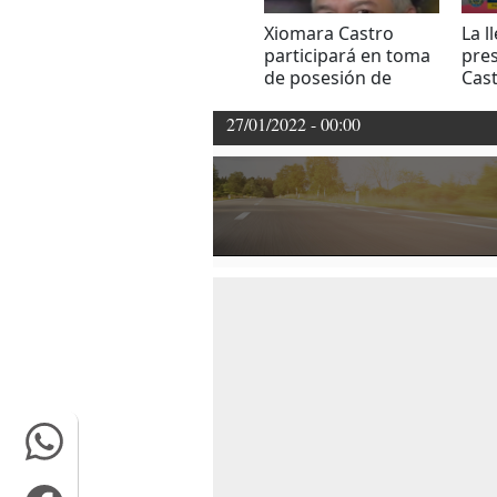
Xiomara Castro
La l
participará en toma
pre
de posesión de
Cast
Bernardo Arévalo en
pos
Guatemala
27/01/2022 - 00:00