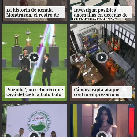
La historia de Kennia
Investigan posibles
Mondragón, el rostro de
anomalías en decenas de
Miss Francisco Morazán
procesos de adopción en
que busca la corona
Honduras
nacional
‘Vozinha’, un refuerzo que
Cámara capta ataque
cayó del cielo a Colo Colo
contra empresario en
como su camiseta en la
Danlí
bienvenida