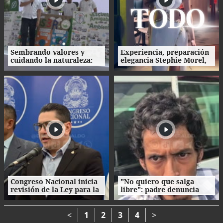
Sembrando valores y
Experiencia, preparación
cuidando la naturaleza:
elegancia Stephie Morel,
así fue la clausura de las
Miss Cortés va por la
Escuelas Amigables con el
corona de Miss Honduras
Ambiente
2026
Congreso Nacional inicia
"No quiero que salga
revisión de la Ley para la
libre": padre denuncia
Gestión Integral de
agresión de su propio
Residuos en Honduras
hijo en La Ceiba
<
1
2
3
4
>