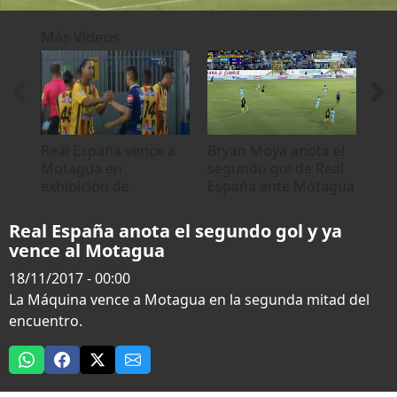
0
seconds
Más Videos
of
0
seconds
Real España vence a
Bryan Moya anota el
Jut
Motagua en
segundo gol de Real
Mot
exhibición de
España ante Motagua
seg
Ronaldinho
Real España anota el segundo gol y ya
vence al Motagua
18/11/2017 - 00:00
La Máquina vence a Motagua en la segunda mitad del
encuentro.