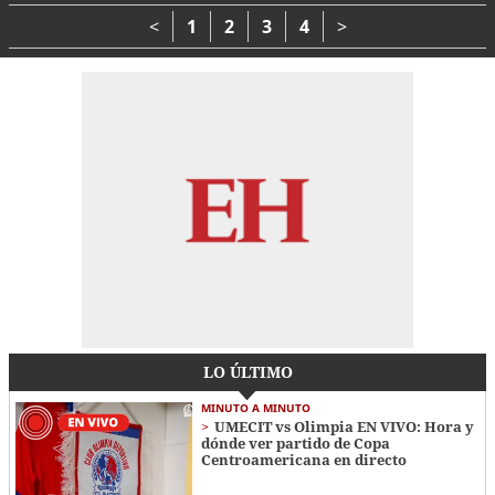
Ambiente en los niños
niñez
<
1
2
3
4
>
LO ÚLTIMO
MINUTO A MINUTO
UMECIT vs Olimpia EN VIVO: Hora y
dónde ver partido de Copa
Centroamericana en directo