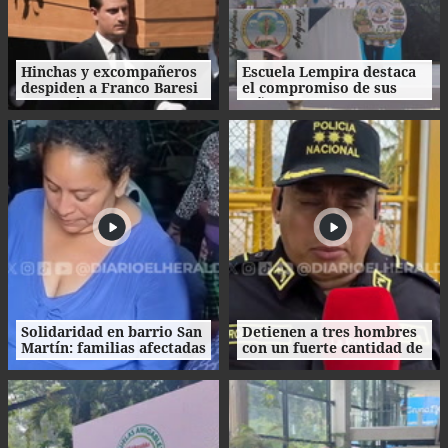
Hinchas y excompañeros
Escuela Lempira destaca
despiden a Franco Baresi
el compromiso de sus
con un último 'Ciao
niños con el cuidado del
capitano'
medio ambiente
Solidaridad en barrio San
Detienen a tres hombres
Martín: familias afectadas
con un fuerte cantidad de
por incendio reciben
dinero en La Ceiba
víveres y ropa