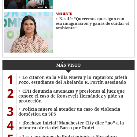
AMBIENTE
Nestlé: "Queremos que sigan con
esa imaginación y ganas de cuidar el
ambiente"
MÁS VISTO
1
Lo citaron en la Villa Nueva y lo raptaron: Jafeth
Pozo, estudiante del Abelardo R. Fortín asesinado
2
CPH denuncia amenazas y presiones al juez que
conoce el caso de Roosevelt Hernández y pide su
protección
3
Policía muere al atender un caso de violencia
doméstica en SPS
4
¡Rechazo inicial! Manchester City dice "no" a la
primera oferta del Barca por Rodri
Las vacaciones de Rodri mientras Barcelona