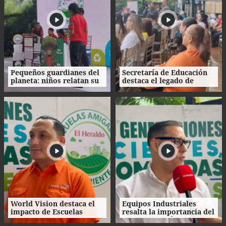
Pequeños guardianes del
Secretaría de Educación
planeta: niños relatan su
destaca el legado de
experiencia ambiental
Escuelas Amigables con el
Ambiente
World Vision destaca el
Equipos Industriales
impacto de Escuelas
resalta la importancia del
Amigables con el
ahorro energético en la