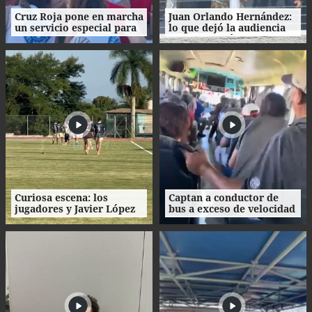
Cruz Roja pone en marcha
Juan Orlando Hernández:
un servicio especial para
lo que dejó la audiencia
dar comida a migrantes
de declaración de
fuera del CETI
imputado y lo que sigue
en el proceso
Curiosa escena: los
Captan a conductor de
jugadores y Javier López
bus a exceso de velocidad
se quitaron los tacos y
en Honduras
recorrieron el césped
descalzos.