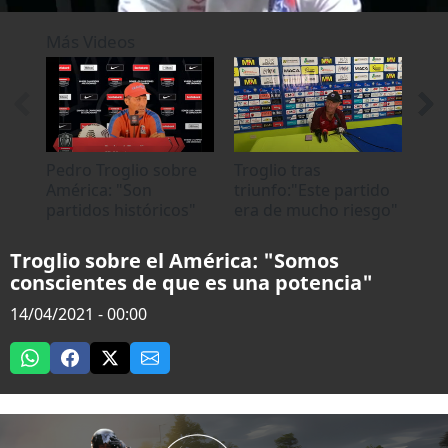
0
seconds
Más Videos
of
0
seconds
Pedro Troglio sobre
Troglio tras
"De
América: "Son
triunfo:"Este partido
Tro
partidos históricos"
era de mucho riesgo"
una
mo
Troglio sobre el América: "Somos
conscientes de que es una potencia"
14/04/2021 - 00:00