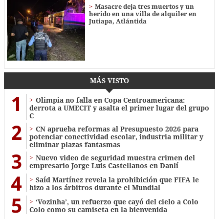
Masacre deja tres muertos y un
herido en una villa de alquiler en
Jutiapa, Atlántida
MÁS VISTO
1
Olimpia no falla en Copa Centroamericana:
derrota a UMECIT y asalta el primer lugar del grupo
C
2
CN aprueba reformas al Presupuesto 2026 para
potenciar conectividad escolar, industria militar y
eliminar plazas fantasmas
3
Nuevo video de seguridad muestra crimen del
empresario Jorge Luis Castellanos en Danlí
4
Saíd Martínez revela la prohibición que FIFA le
hizo a los árbitros durante el Mundial
5
‘Vozinha’, un refuerzo que cayó del cielo a Colo
Colo como su camiseta en la bienvenida