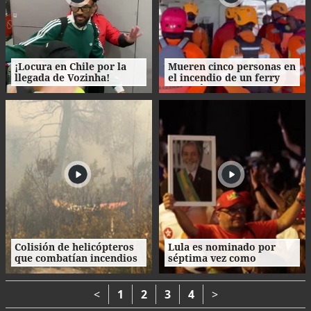
¡Locura en Chile por la
Mueren cinco personas en
llegada de Vozinha!
el incendio de un ferry
con más de 200 pasajeros
en Indonesia
Colisión de helicópteros
Lula es nominado por
que combatían incendios
séptima vez como
en Grecia deja dos
candidato presidencial en
muertos
Brasil
<
1
2
3
4
>