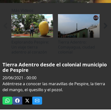
0
seconds
Más Videos
of
0
seconds
Explorando Pespire:
Tierra Adentro:
¡Sa
Un viaje tierra
Comayagua, ciudad
cir
adentro al corazón
colonial
fre
colonial de Honduras
Tierra Adentro desde el colonial municipio
de Pespire
20/06/2021 - 00:00
Adéntrese a conocer las maravillas de Pespire, la tierra
del mango, el quesillo y el pozol.