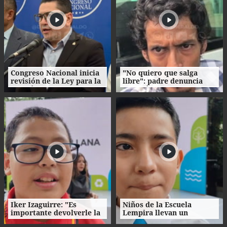
Congreso Nacional inicia
"No quiero que salga
revisión de la Ley para la
libre": padre denuncia
Gestión Integral de
agresión de su propio
Residuos en Honduras
hijo en La Ceiba
Iker Izaguirre: "Es
Niños de la Escuela
importante devolverle la
Lempira llevan un
vida a las zonas verdes de
mensaje de conciencia