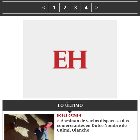
Honduras"
ambiental a Honduras
<
1
2
3
4
>
LO ÚLTIMO
DOBLE CRIMEN
Asesinan de varios disparos a dos
comerciantes en Dulce Nombre de
Culmí, Olancho