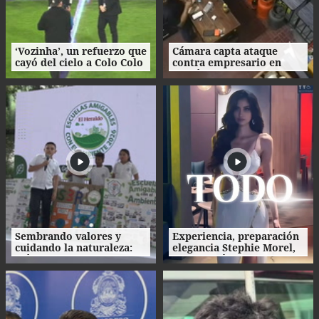
‘Vozinha’, un refuerzo que
Cámara capta ataque
cayó del cielo a Colo Colo
contra empresario en
como su camiseta en la
Danlí
bienvenida
Sembrando valores y
Experiencia, preparación
cuidando la naturaleza:
elegancia Stephie Morel,
así fue la clausura de las
Miss Cortés va por la
Escuelas Amigables con el
corona de Miss Honduras
Ambiente
2026