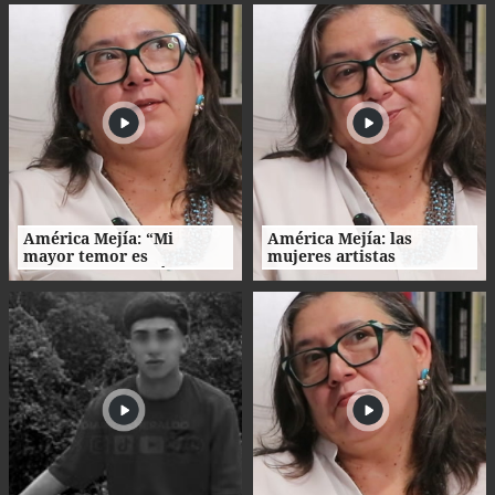
2027
contra la extinta
Comisión Permanente
América Mejía: “Mi
América Mejía: las
mayor temor es
mujeres artistas
traicionarme a mí
enfrentan barreras entre
misma"
la creación, el trabajo y el
hogar