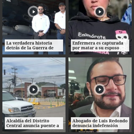
La verdadera historia
Enfermera es capturada
detrás de la Guerra de
por matar a su esposo
1969: el mito de la
tras crimen de su amante
"Guerra del Fútbol"
en Honduras
Alcaldía del Distrito
Abogado de Luis Redondo
Central anuncia puente a
denuncia indefensión
desnivel en Loarque para
ante investigaciones