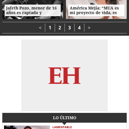
Jafeth Pozo, menor de 16
América Mejía: “MUA es
años es raptado y
mi proyecto de vida, es
asesinado tras cita en
parte de mi esencia”
Tegucigalpa
<
1
2
3
4
>
LO ÚLTIMO
LAMENTABLE