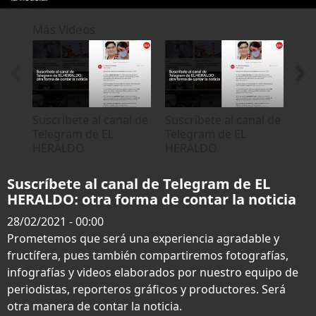
0
seconds
Más Videos
of
1
minute,
3
seconds
Suscríbete al canal de
Suscríbete al canal de
Sus
Telegram de EL
Telegram de EL
Tel
HERALDO
HERALDO
HE
Suscríbete al canal de Telegram de EL
HERALDO: otra forma de contar la noticia
28/02/2021 - 00:00
Prometemos que será una experiencia agradable y
fructífera, pues también compartiremos fotografías,
infografías y videos elaborados por nuestro equipo de
periodistas, reporteros gráficos y productores. Será
otra manera de contar la noticia.