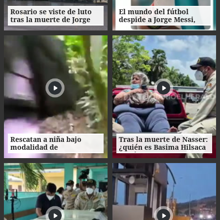
Rosario se viste de luto
El mundo del fútbol
tras la muerte de Jorge
despide a Jorge Messi,
Messi
padre del astro argentino
Rescatan a niña bajo
Tras la muerte de Nasser:
modalidad de
¿quién es Basima Hilsaca
matrimonio servil en
y cuál es su historia?
Ecuador