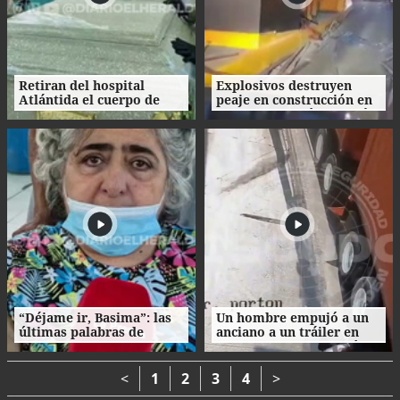
Retiran del hospital
Explosivos destruyen
Atlántida el cuerpo de
peaje en construcción en
Nasser Hilsaca
Colombia un día después
de la investidura de De la
Espriella
“Déjame ir, Basima”: las
Un hombre empujó a un
últimas palabras de
anciano a un tráiler en
Nasser Hilsaca antes de
movimiento y le causó la
morir
muerte
<
1
2
3
4
>