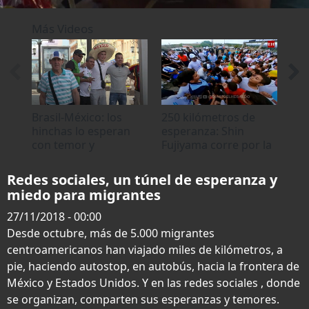
0
seconds
Más Videos
of
0
seconds
Brasil-México: los
250 kilómetros de
Los
hinchas lo esperan
esperanza: Shin
com
con temor y
Fujiyama corre por la
soc
esperanza
educación en
Ho
Honduras
Redes sociales, un túnel de esperanza y
miedo para migrantes
27/11/2018 - 00:00
Desde octubre, más de 5.000 migrantes
centroamericanos han viajado miles de kilómetros, a
pie, haciendo autostop, en autobús, hacia la frontera de
México y Estados Unidos. Y en las redes sociales , donde
se organizan, comparten sus esperanzas y temores.