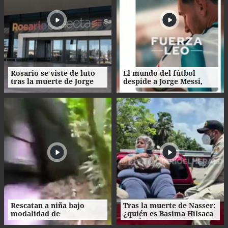
Rosario se viste de luto
El mundo del fútbol
tras la muerte de Jorge
despide a Jorge Messi,
Messi
padre del astro argentino
Rescatan a niña bajo
Tras la muerte de Nasser:
modalidad de
¿quién es Basima Hilsaca
matrimonio servil en
y cuál es su historia?