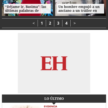
“Déjame ir, Basima”: las
Un hombre empujó a un
últimas palabras de
anciano a un tráiler en
Nasser Hilsaca antes de
movimiento y le causó la
morir
muerte
<
1
2
3
4
>
LO ÚLTIMO
EVIDENCIA