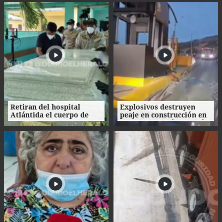
Ecuador
Retiran del hospital
Explosivos destruyen
Atlántida el cuerpo de
peaje en construcción en
Nasser Hilsaca
Colombia un día después
de la investidura de De la
Espriella