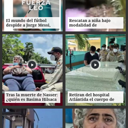
El mundo del fútbol
Rescatan a niña bajo
despide a Jorge Messi,
modalidad de
padre del astro argentino
matrimonio servil en
Ecuador
Tras la muerte de Nasser:
Retiran del hospital
¿quién es Basima Hilsaca
Atlántida el cuerpo de
y cuál es su historia?
Nasser Hilsaca