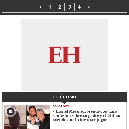
muerte
desde el hospital
Atlántida
<
1
2
3
4
>
LO ÚLTIMO
DOLOROSO
Lionel Messi sorprende con dura
confesión sobre su padre y el último
partido que lo fue a ver jugar