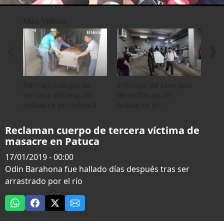
0
seconds
Más Videos
of
0
seconds
Retiran cuerpo de
Entrega de cuerpos
Fam
tercera víctima de
de víctimas de
de 
masacre en colonia
masacre en
ma
Betania
Comayagua
pel
Reclaman cuerpo de tercera víctima de
masacre en Patuca
17/01/2019 - 00:00
Odin Barahona fue hallado días después tras ser
arrastrado por el río