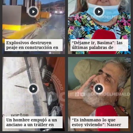
Explosivos destruyen
“Déjame ir, Basima”: las
peaje en construcción en
últimas palabras de
Colombia un día después
Nasser Hilsaca antes de
de la investidura de De la
morir
Espriella
Un hombre empujó a un
“Es inhumano lo que
anciano a un tráiler en
estoy viviendo”: Nasser
movimiento y le causó la
Hilsaca pidió auxilio