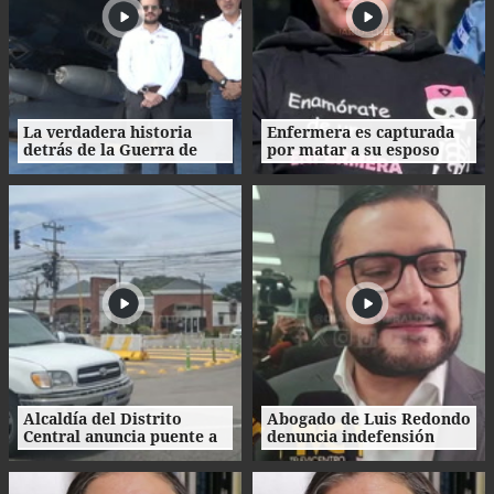
La verdadera historia
Enfermera es capturada
detrás de la Guerra de
por matar a su esposo
1969: el mito de la
tras crimen de su amante
"Guerra del Fútbol"
en Honduras
Alcaldía del Distrito
Abogado de Luis Redondo
Central anuncia puente a
denuncia indefensión
desnivel en Loarque para
ante investigaciones
2027
contra la extinta
Comisión Permanente