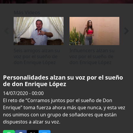
0
seconds
Más Videos
of
0
seconds
Seis amigos alzan su
Influencers alzan su
Su
voz por el sueño de
voz por el sueño de
ap
don Enrique López
don Enrique López
Enr
Personalidades alzan su voz por el sueño
de don Enrique López
14/07/2020 - 00:00
El reto de “Corramos juntos por el sueño de Don
Enrique” toma fuerza ahora más que nunca, y esta vez
nos unimos con un grupo de soñadores que están
dispuestos a alzar su voz.