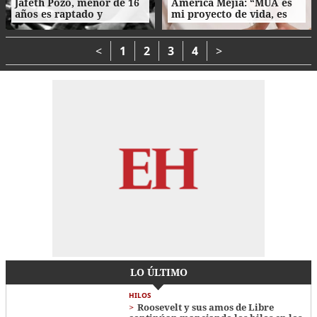
Jafeth Pozo, menor de 16
América Mejía: “MUA es
años es raptado y
mi proyecto de vida, es
asesinado tras cita en
parte de mi esencia”
Tegucigalpa
<
1
2
3
4
>
LO ÚLTIMO
HILOS
Roosevelt y sus amos de Libre