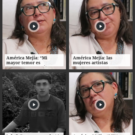
América Mejía: “Mi
América Mejía: las
mayor temor es
mujeres artistas
traicionarme a mí
enfrentan barreras entre
misma"
la creación, el trabajo y el
hogar