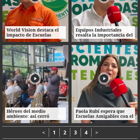
World Vision destaca el
Equipos Industriales
impacto de Escuelas
resalta la importancia del
Amigables con el
ahorro energético en la
Ambiente en los niños
niñez
Héroes del medio
Paola Rubí espera que
ambiente: así cerró
Escuelas Amigables con el
Escuelas Amigables con el
Ambiente se replique en
Ambiente 2026
todo el país
<
1
2
3
4
>