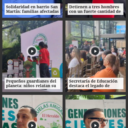
Solidaridad en barrio San
Detienen a tres hombres
Martín: familias afectadas
con un fuerte cantidad de
por incendio reciben
dinero en La Ceiba
víveres y ropa
Pequeños guardianes del
Secretaría de Educación
planeta: niños relatan su
destaca el legado de
experiencia ambiental
Escuelas Amigables con el
Ambiente