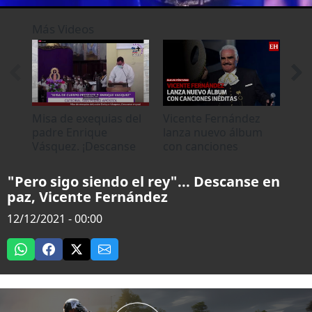
0
seconds
Más Videos
of
2
minutes,
20
seconds
Misa de exequias del
Vicente Fernández
“En
padre Enrique
lanza nuevo álbum
lib
Vásquez. ¡Descanse
con canciones
exp
en paz!
inéditas
Emp
"Pero sigo siendo el rey"... Descanse en
paz, Vicente Fernández
12/12/2021 - 00:00