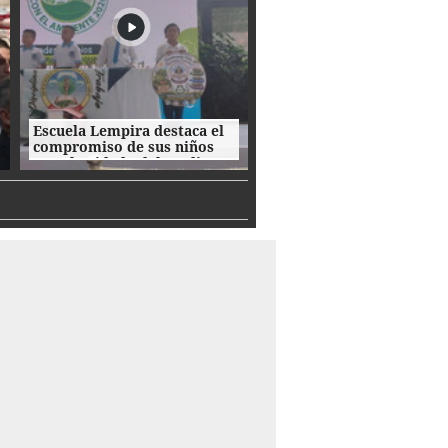
Escuela Lempira destaca el
compromiso de sus niños
con el cuidado del medio
ambiente