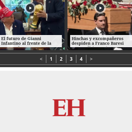
El futuro de Gianni
Hinchas y excompañeros
Infantino al frente de la
despiden a Franco Baresi
FIFA enfrenta
con un último 'Ciao
cuestionamientos
capitano'
<
1
2
3
4
>