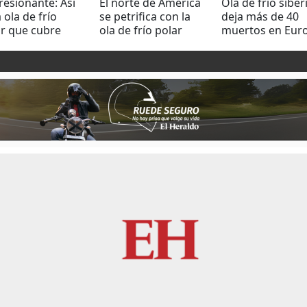
esionante: Así
El norte de América
Ola de frío sibe
a ola de frío
se petrifica con la
deja más de 40
r que cubre
ola de frío polar
muertos en Eur
ados Unidos