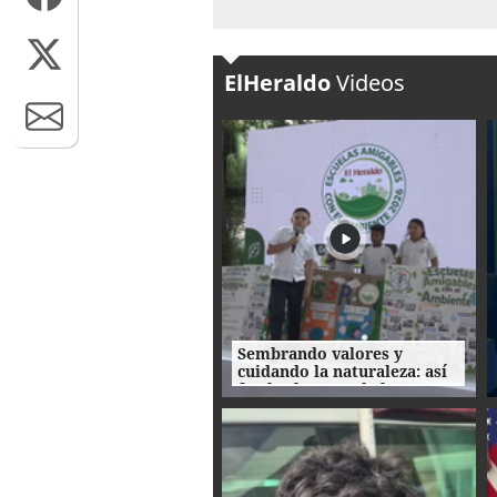
ElHeraldo
Videos
Sembrando valores y
cuidando la naturaleza: así
fue la clausura de las
Escuelas Amigables con el
Ambiente