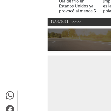
Ola de frío en
Impr
Estados Unidos ya
es l
provocó al menos 5
pola
muertos
Est
17/02/2021 - 00:00