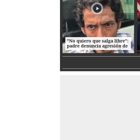
"No quiero que salga libre":
padre denuncia agresión de
su propio hijo en La Ceiba