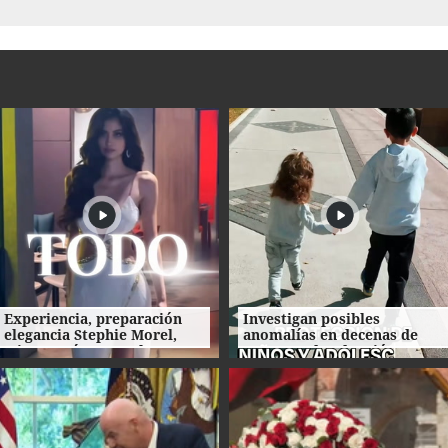
Experiencia, preparación
Investigan posibles
elegancia Stephie Morel,
anomalías en decenas de
Miss Cortés va por la corona
procesos de adopción en
de Miss Honduras 2026
Honduras