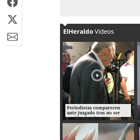
ElHeraldo
Videos
Periodistas comparecen
ante juzgado tras no ser
notificados de
reprogramación de
audiencia de Roosevelt
Hernández