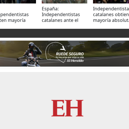
España:
Independentista
ependentistas
Independentistas
catalanes obtie
ten mayoría
catalanes ante el
mayoría absolut
luta en
reto de gobernar
escaños
aluña