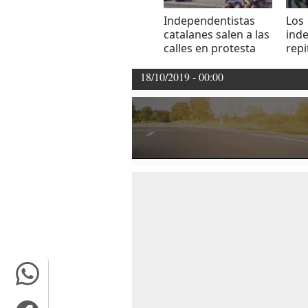
Independentistas
Los
catalanes salen a las
ind
calles en protesta
repi
tras condena a sus
abso
líderes
Cat
18/10/2019 - 00:00