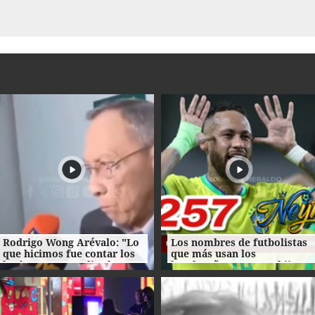
Rodrigo Wong Arévalo: "Lo
Los nombres de futbolistas
que hicimos fue contar los
que más usan los
hechos" tras acudir al
hondureños para sus hijos
Juzgado Penal