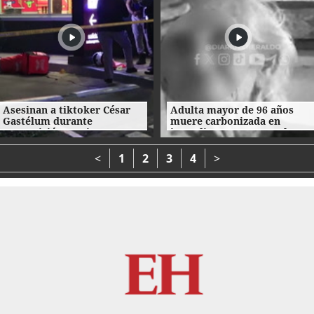
Asesinan a tiktoker César
Adulta mayor de 96 años
Gastélum durante
muere carbonizada en
transmisión en vivo en
incendio en San Manuel,
México
Cortés
<
1
2
3
4
>