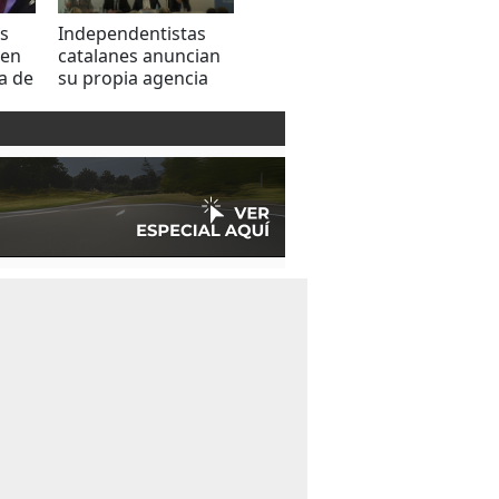
s
Independentistas
Independentista
Líder
nen
catalanes anuncian
Puigdemont
inde
a de
su propia agencia
renuncia a ser
catal
fiscal
presidente de
busc
Cataluña
ONU