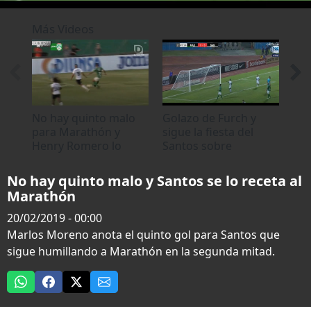
0
seconds
Más Videos
of
0
seconds
No hay quinto malo
Golazo de Furch y
Dor
para Marathón y
sigue la fiesta del
gol
Henry Romero lo
Santos sobre
Ma
sabe
Marathón
No hay quinto malo y Santos se lo receta al
Marathón
20/02/2019 - 00:00
Marlos Moreno anota el quinto gol para Santos que
sigue humillando a Marathón en la segunda mitad.