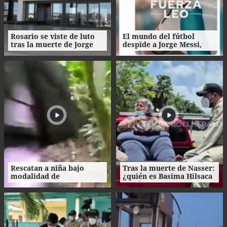
Rosario se viste de luto
El mundo del fútbol
tras la muerte de Jorge
despide a Jorge Messi,
Messi
padre del astro argentino
Rescatan a niña bajo
Tras la muerte de Nasser:
modalidad de
¿quién es Basima Hilsaca
matrimonio servil en
y cuál es su historia?
Ecuador