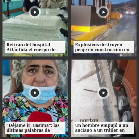
Retiran del hospital
Explosivos destruyen
Atlántida el cuerpo de
peaje en construcción en
Nasser Hilsaca
Colombia un día después
de la investidura de De la
Espriella
“Déjame ir, Basima”: las
Un hombre empujó a un
últimas palabras de
anciano a un tráiler en
Nasser Hilsaca antes de
movimiento y le causó la