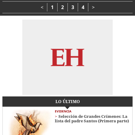
morir
muerte
<
1
2
3
4
>
LO ÚLTIMO
EVIDENCIA
Selección de Grandes Crímenes: La
lista del padre Santos (Primera parte)