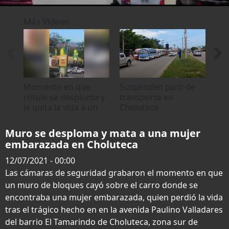
0
of
Más Videos
14
seconds
Momento en que
Suspenden paro de
Ho
rótulo se desploma y
transporte en
acc
le quita la vida a un
Choluteca
Cho
joven en Choluteca
Muro se desploma y mata a una mujer
embarazada en Choluteca
12/07/2021 - 00:00
Las cámaras de seguridad grabaron el momento en que
un muro de bloques cayó sobre el carro donde se
encontraba una mujer embarazada, quien perdió la vida
tras el trágico hecho en en la avenida Paulino Valladares
del barrio El Tamarindo de Choluteca, zona sur de