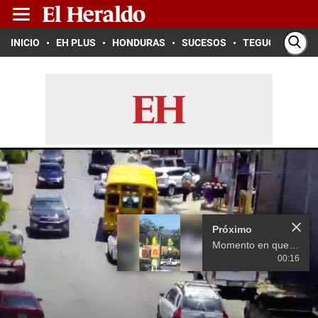
INICIO
EH PLUS
HONDURAS
SUCESOS
TEGUCIGALPA
Próximo
Momento en que rótulo se desploma y le quita la vida a un joven en Choluteca
00:16