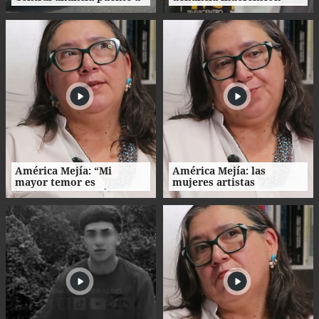
desnivel en Loarque para
ante investigaciones
2027
contra la extinta
Comisión Permanente
América Mejía: “Mi
América Mejía: las
mayor temor es
mujeres artistas
traicionarme a mí
enfrentan barreras entre
misma"
la creación, el trabajo y el
hogar