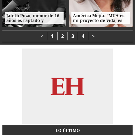
Jafeth Pozo, menor de 16
América Mejía: “MUA es
años es raptado y
mi proyecto de vida, es
asesinado tras cita en
parte de mi esencia”
Tegucigalpa
<
1
2
3
4
>
LO ÚLTIMO