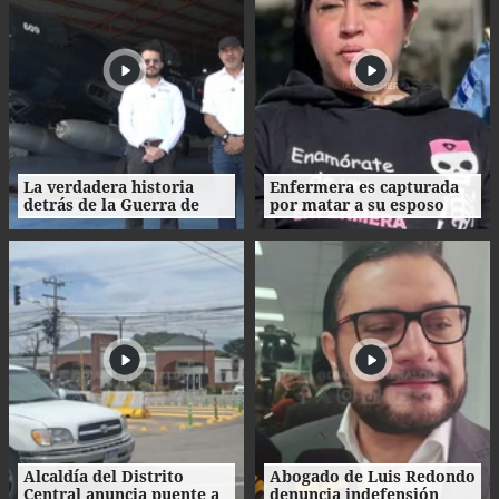
La verdadera historia
Enfermera es capturada
detrás de la Guerra de
por matar a su esposo
1969: el mito de la
tras crimen de su amante
"Guerra del Fútbol"
en Honduras
Alcaldía del Distrito
Abogado de Luis Redondo
Central anuncia puente a
denuncia indefensión