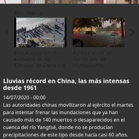
0
of
Más Videos
1
minute,
5
seconds
brutal pelea entre
Así luce el sur de
Llu
soldados de los
Florida por las
tor
Ejércitos de China y la
inundaciones
azo
India
causadas por
torrenciales lluvias
Lluvias récord en China, las más intensas
desde 1961
14/07/2020 - 00:00
Las autoridades chinas movilizaron al ejército el martes
para intentar frenar las inundaciones que ya han
causado más de 140 muertos o desaparecidos en el
cuenca del río Yangtsé, donde no se producían
precipitaciones de este tipo desde hacía casi 60 años.