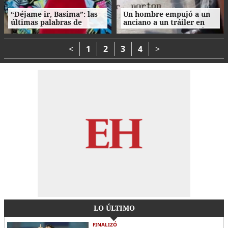
“Déjame ir, Basima”: las
Un hombre empujó a un
últimas palabras de
anciano a un tráiler en
Nasser Hilsaca antes de
movimiento y le causó la
morir
muerte
<
1
2
3
4
>
LO ÚLTIMO
FINALIZÓ