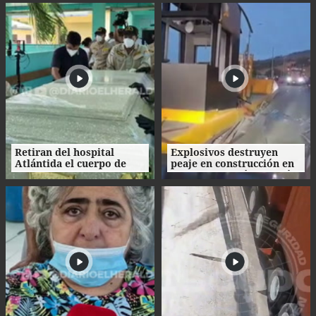
Ecuador
Retiran del hospital
Explosivos destruyen
Atlántida el cuerpo de
peaje en construcción en
Nasser Hilsaca
Colombia un día después
de la investidura de De la
Espriella