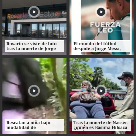
Rosario se viste de luto
El mundo del fútbol
tras la muerte de Jorge
despide a Jorge Messi,
Messi
padre del astro argentino
Rescatan a niña bajo
Tras la muerte de Nasser:
modalidad de
¿quién es Basima Hilsaca
matrimonio servil en
y cuál es su historia?