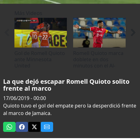
0
of
Más Videos
13
seconds
Gol de Romell Quioto
​Romell Quioto marca
Fu
ante Minnesota
doblete en dos
par
United
minutos con el Al-
Dy
Arabi de Arabia
Qu
Saudita
La que dejó escapar Romell Quioto solito
frente al marco
17/06/2019 - 00:00
Quioto tuvo el gol del empate pero la desperdició frente
al marco de Jamaica.