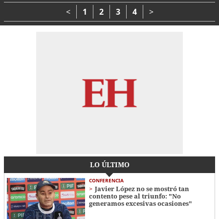
bienvenida
<
1
2
3
4
>
LO ÚLTIMO
CONFERENCIA
Javier López no se mostró tan
contento pese al triunfo: "No
generamos excesivas ocasiones"