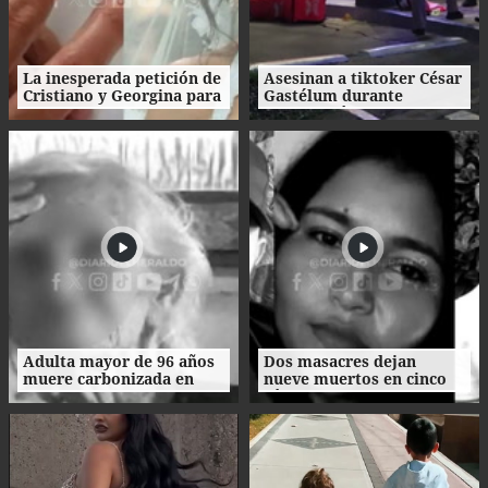
La inesperada petición de
Asesinan a tiktoker César
Cristiano y Georgina para
Gastélum durante
su boda
transmisión en vivo en
México
Adulta mayor de 96 años
Dos masacres dejan
muere carbonizada en
nueve muertos en cinco
incendio en San Manuel,
días en el norte de
Cortés
Honduras