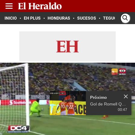
INICIO
EH PLUS
HONDURAS
SUCESOS
TEGUCIGALPA
Próximo
Gol de Romell Quioto ante Minnesota United
00:47