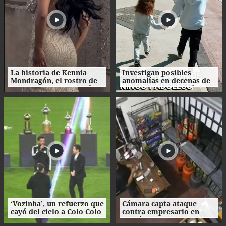
La historia de Kennia
Investigan posibles
Mondragón, el rostro de
anomalías en decenas de
Miss Francisco Morazán
procesos de adopción en
que busca la corona
Honduras
nacional
‘Vozinha’, un refuerzo que
Cámara capta ataque
cayó del cielo a Colo Colo
contra empresario en
como su camiseta en la
Danlí