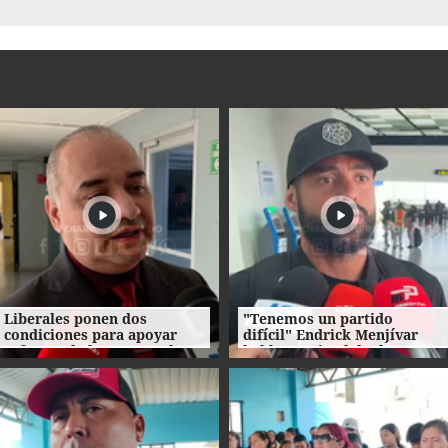
Liberales ponen dos
"Tenemos un partido
condiciones para apoyar
difícil" Endrick Menjívar
reforma de la DNE en el
habla previo al duelo ante
Congreso Nacional
UMECIT por la Copa
Centroamericana