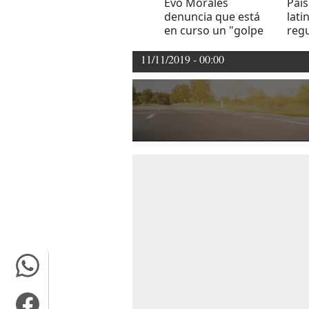
Evo Morales
País
denuncia que está
lat
en curso un "golpe
regu
de estado" en
ven
Bolivia
11/11/2019 - 00:00