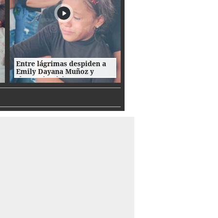
Entre lágrimas despiden a
Emily Dayana Muñoz y
claman justicia por su
crimen