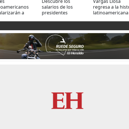
es
Descubre los
Vargas Llosa
inoamericanos
salarios de los
regresa a la hist
larizarán a
presidentes
latinoamericana
ezolanos
latinoamericanos:
"Tiempos recios
¿Quién gana más?