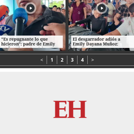
"Es repugnante lo que
El desgarrador adiós a
hicieron": padre de Emily
Emily Dayana Muñoz:
Muñoz clama justicia en su
familiares no encuentran
último adiós
consuelo
<
1
2
3
4
>