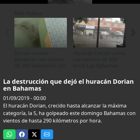
0
of
Más Videos
2
minutes,
47
seconds
Dorian sacude
Huracán Dorian azota
"Ca
Bahamas con vientos
con vientos de 300
hur
de 290 kilómetros por
km/h Las Bahamas
go
hora
La destrucción que dejó el huracán Dorian
en Bahamas
01/09/2019 - 00:00
El huracán Dorian, crecido hasta alcanzar la máxima
categoría, la 5, ha golpeado este domingo Bahamas con
vientos de hasta 290 kilómetros por hora.