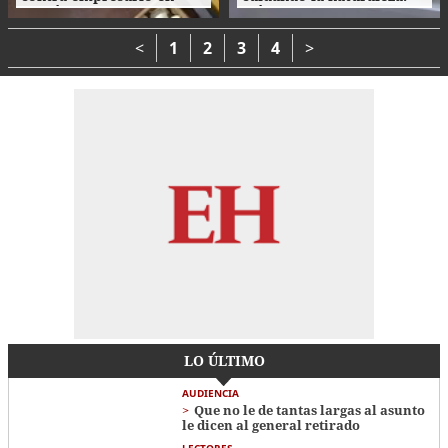
Danlí
así fue la clausura de las
Escuelas Amigables con el
Ambiente
<
1
2
3
4
>
LO ÚLTIMO
AUDIENCIA
Que no le de tantas largas al asunto
le dicen al general retirado
LECTORES