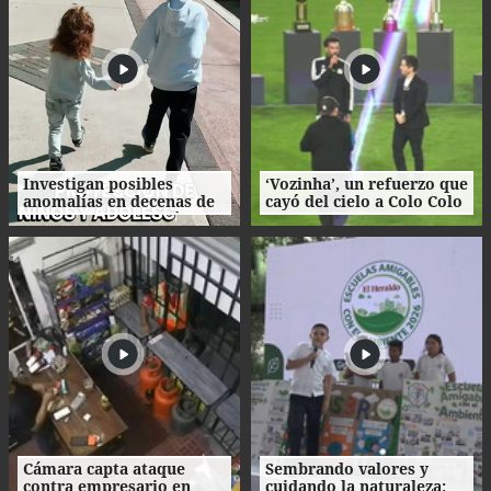
Investigan posibles
‘Vozinha’, un refuerzo que
anomalías en decenas de
cayó del cielo a Colo Colo
procesos de adopción en
como su camiseta en la
Honduras
bienvenida
Cámara capta ataque
Sembrando valores y
contra empresario en
cuidando la naturaleza: