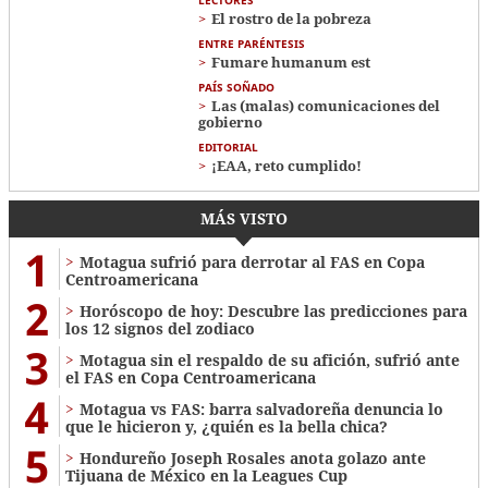
El rostro de la pobreza
ENTRE PARÉNTESIS
Fumare humanum est
PAÍS SOÑADO
Las (malas) comunicaciones del
gobierno
EDITORIAL
¡EAA, reto cumplido!
MÁS VISTO
1
Motagua sufrió para derrotar al FAS en Copa
Centroamericana
2
Horóscopo de hoy: Descubre las predicciones para
los 12 signos del zodiaco
3
Motagua sin el respaldo de su afición, sufrió ante
el FAS en Copa Centroamericana
4
Motagua vs FAS: barra salvadoreña denuncia lo
que le hicieron y, ¿quién es la bella chica?
5
Hondureño Joseph Rosales anota golazo ante
Tijuana de México en la Leagues Cup