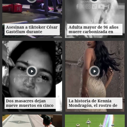
Asesinan a tiktoker César
Adulta mayor de 96 años
Gastélum durante
muere carbonizada en
transmisión en vivo en
incendio en San Manuel,
México
Cortés
Dos masacres dejan
La historia de Kennia
nueve muertos en cinco
Mondragón, el rostro de
días en el norte de
Miss Francisco Morazán
Honduras
que busca la corona
nacional