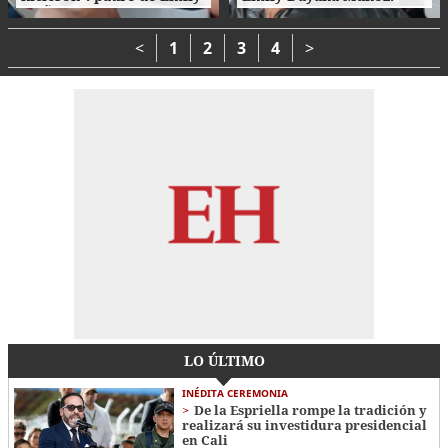
Muñoz clama justicia en
familiares no encuentran
su último adiós
consuelo
<
1
2
3
4
>
LO ÚLTIMO
INÉDITA CEREMONIA
De la Espriella rompe la tradición y
realizará su investidura presidencial
en Cali