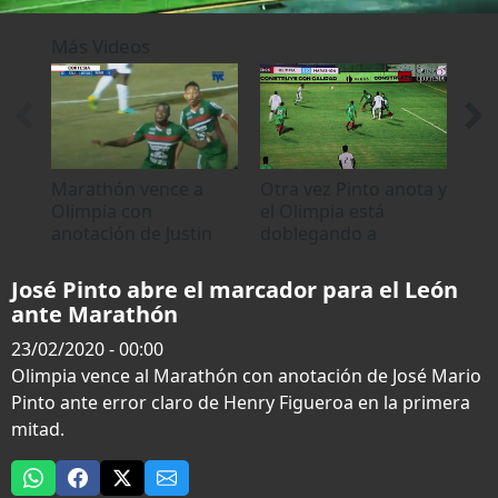
0
seconds
Más Videos
of
0
seconds
Marathón vence a
Otra vez Pinto anota y
Rom
Olimpia con
el Olimpia está
ma
anotación de Justin
doblegando a
Ma
Arboleda
Marathón
Oli
José Pinto abre el marcador para el León
ante Marathón
23/02/2020 - 00:00
Olimpia vence al Marathón con anotación de José Mario
Pinto ante error claro de Henry Figueroa en la primera
mitad.