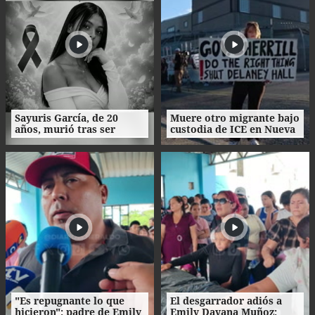
Sayuris García, de 20
Muere otro migrante bajo
años, murió tras ser
custodia de ICE en Nueva
atacada por rechazar a un
Jersey
hombre en Colombia
"Es repugnante lo que
El desgarrador adiós a
hicieron": padre de Emily
Emily Dayana Muñoz: