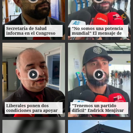
Secretaría de Salud
"No somos una potencia
informa en el Congreso
mundial" El mensaje de
avances en reducción de
Endrick Menjívar previo a
la mora quirúrgica
la Copa Centroamericana
Liberales ponen dos
"Tenemos un partido
condiciones para apoyar
difícil" Endrick Menjívar
reforma de la DNE en el
habla previo al duelo ante
Congreso Nacional
UMECIT por la Copa
Centroamericana