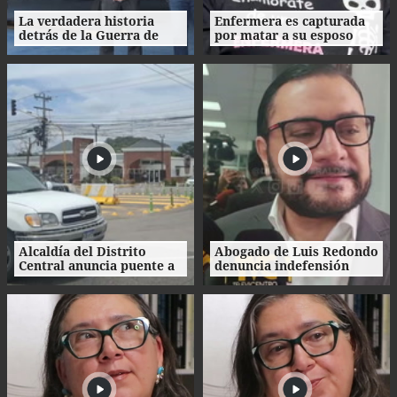
La verdadera historia
Enfermera es capturada
detrás de la Guerra de
por matar a su esposo
1969: el mito de la
tras crimen de su amante
"Guerra del Fútbol"
en Honduras
Alcaldía del Distrito
Abogado de Luis Redondo
Central anuncia puente a
denuncia indefensión
desnivel en Loarque para
ante investigaciones
2027
contra la extinta
Comisión Permanente