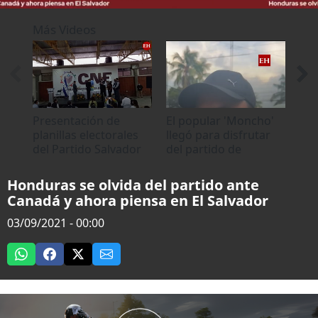
0
seconds
Más Videos
of
0
seconds
Presentación de
El popular 'Moncho'
Amb
planillas electorales
llegó para disfrutar
el 
del Partido Salvador
del partido de
par
de Honduras ante el
tiktokers entre
Ho
CNE
Honduras y El Salvador
Honduras se olvida del partido ante
Canadá y ahora piensa en El Salvador
03/09/2021 - 00:00