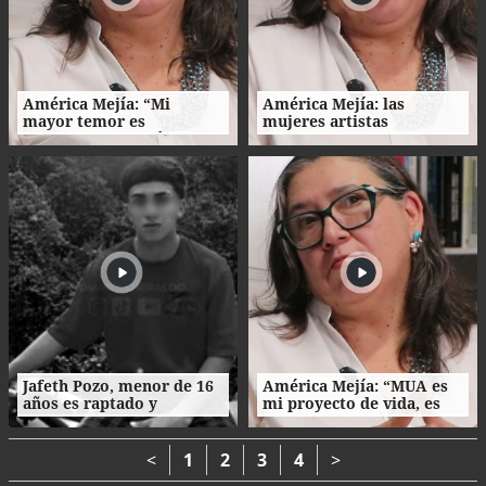
América Mejía: “Mi
América Mejía: las
mayor temor es
mujeres artistas
traicionarme a mí
enfrentan barreras entre
misma"
la creación, el trabajo y el
hogar
Jafeth Pozo, menor de 16
América Mejía: “MUA es
años es raptado y
mi proyecto de vida, es
asesinado tras cita en
parte de mi esencia”
Tegucigalpa
<
1
2
3
4
>