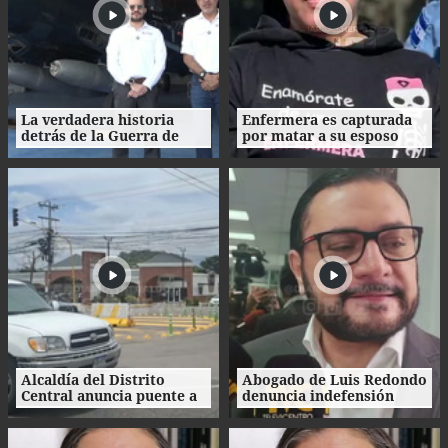
La verdadera historia
Enfermera es capturada
detrás de la Guerra de
por matar a su esposo
1969: el mito de la
tras crimen de su amante
"Guerra del Fútbol"
en Honduras
Alcaldía del Distrito
Abogado de Luis Redondo
Central anuncia puente a
denuncia indefensión
desnivel en Loarque para
ante investigaciones
2027
contra la extinta
Comisión Permanente