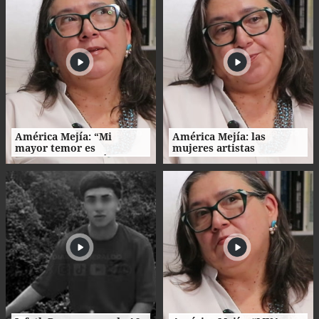
América Mejía: “Mi
América Mejía: las
mayor temor es
mujeres artistas
traicionarme a mí
enfrentan barreras entre
misma"
la creación, el trabajo y el
hogar