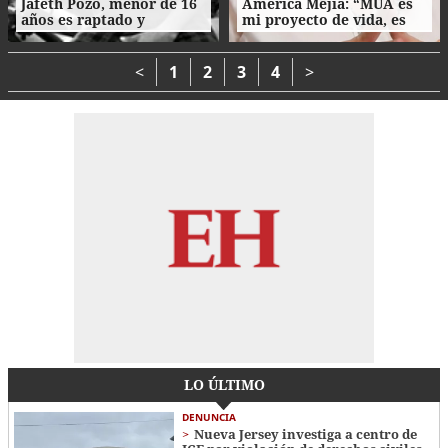
Jafeth Pozo, menor de 16
América Mejía: “MUA es
años es raptado y
mi proyecto de vida, es
asesinado tras cita en
parte de mi esencia”
Tegucigalpa
<
1
2
3
4
>
LO ÚLTIMO
DENUNCIA
Nueva Jersey investiga a centro de