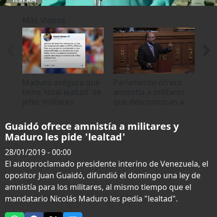
0
seconds
Más Videos
of
0
seconds
Maduro asegura que
Parlamento ofrece
Mad
tiene 'total lealtad' de
amnistía a militares
mil
jefes militares
que desconozcan a
de 
Maduro
Guaidó ofrece amnistía a militares y
Maduro les pide 'lealtad'
28/01/2019 - 00:00
El autoproclamado presidente interino de Venezuela, el
opositor Juan Guaidó, difundió el domingo una ley de
amnistía para los militares, al mismo tiempo que el
mandatario Nicolás Maduro les pedía "lealtad".