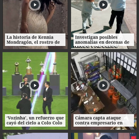
La historia de Kennia
Investigan posibles
Mondragón, el rostro de
anomalías en decenas de
Miss Francisco Morazán
procesos de adopción en
que busca la corona
Honduras
nacional
‘Vozinha’, un refuerzo que
Cámara capta ataque
cayó del cielo a Colo Colo
contra empresario en
como su camiseta en la
Danlí
bienvenida