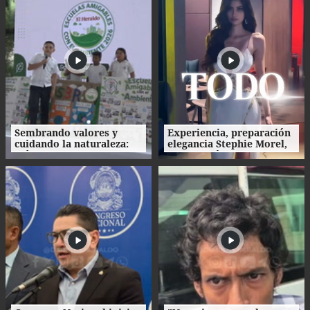
Sembrando valores y
Experiencia, preparación
cuidando la naturaleza:
elegancia Stephie Morel,
así fue la clausura de las
Miss Cortés va por la
Escuelas Amigables con el
corona de Miss Honduras
Ambiente
2026