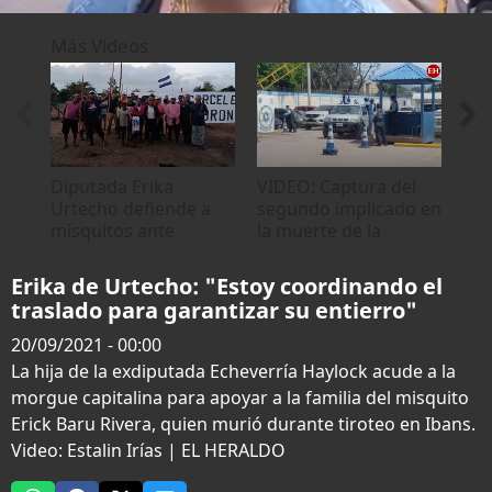
0
of
Más Videos
3
minutes,
33
seconds
Diputada Erika
VIDEO: Captura del
Est
Urtecho defiende a
segundo implicado en
fot
misquitos ante
la muerte de la
not
desalojo por
exdiputada Carolina
hist
protestar contra
Echeverría
Erika de Urtecho: "Estoy coordinando el
cárcel en Mocorón
traslado para garantizar su entierro"
20/09/2021 - 00:00
La hija de la exdiputada Echeverría Haylock acude a la
morgue capitalina para apoyar a la familia del misquito
Erick Baru Rivera, quien murió durante tiroteo en Ibans.
Video: Estalin Irías | EL HERALDO