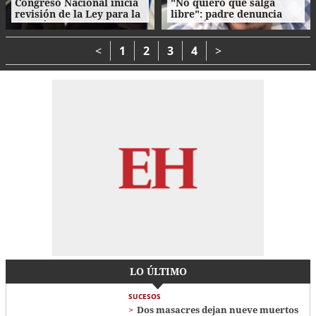
Congreso Nacional inicia
"No quiero que salga
revisión de la Ley para la
libre": padre denuncia
Gestión Integral de
agresión de su propio
Residuos en Honduras
hijo en La Ceiba
<
1
2
3
4
>
LO ÚLTIMO
SUCESOS
Dos masacres dejan nueve muertos