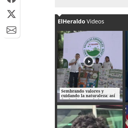
ElHeraldo
Videos
Sembrando valores y
cuidando la naturaleza: así
fue la clausura de las
Escuelas Amigables con el
Ambiente