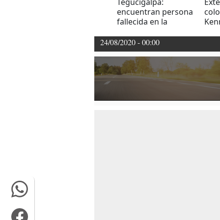
Tegucigalpa:
Exte
encuentran persona
colo
fallecida en la
Kenn
colonia Las Palmas
colo
dond
24/08/2020 - 00:00
exig