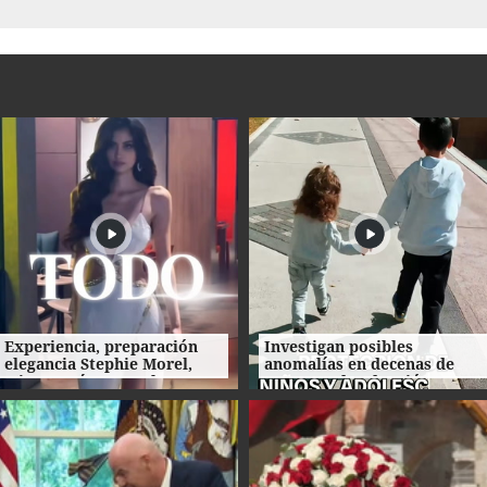
Experiencia, preparación
Investigan posibles
elegancia Stephie Morel,
anomalías en decenas de
Miss Cortés va por la corona
procesos de adopción en
de Miss Honduras 2026
Honduras