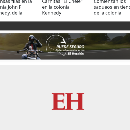
nsas filas en la
Carnitas "El Chele"
Comienzan los
nia John F
en la colonia
saqueos en tien
edy, de la
Kennedy
de la colonia
nia Kennedy,
Kennedy
e la población
e votar