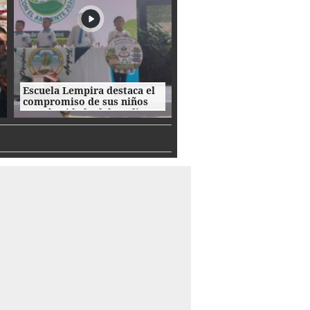
Escuela Lempira destaca el
compromiso de sus niños
con el cuidado del medio
ambiente