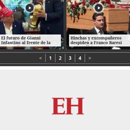
El futuro de Gianni
Hinchas y excompañeros
Infantino al frente de la
despiden a Franco Baresi
FIFA enfrenta
con un último 'Ciao
cuestionamientos
capitano'
<
1
2
3
4
>