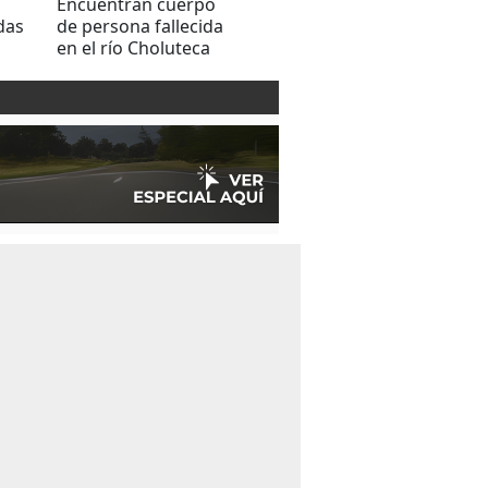
Encuentran cuerpo
Encuentran cuerpo
Video
das
de persona fallecida
de recién nacido
de ma
en el río Choluteca
entre toallas y sacos
colo
en colonia Alemania