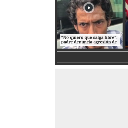
"No quiero que salga libre":
padre denuncia agresión de
su propio hijo en La Ceiba