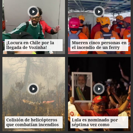
¡Locura en Chile por la
Mueren cinco personas en
llegada de Vozinha!
el incendio de un ferry
con más de 200 pasajeros
en Indonesia
Colisión de helicópteros
Lula es nominado por
que combatían incendios
séptima vez como
en Grecia deja dos
candidato presidencial en