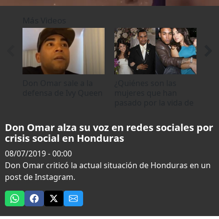
0
seconds
Más Videos
of
0
seconds
Don Omar sale a la
¿Quiénes son las
Jac
defensa de Ivy Queen
mujeres que han
sob
pasado por la vida de
el 
Don Omar?
Don Omar alza su voz en redes sociales por
crisis social en Honduras
08/07/2019 - 00:00
Don Omar criticó la actual situación de Honduras en un
post de Instagram.