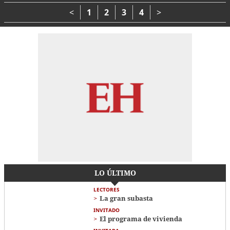
muertos
Brasil
<
1
2
3
4
>
LO ÚLTIMO
LECTORES
La gran subasta
INVITADO
El programa de vivienda