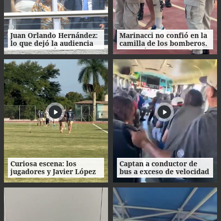
Juan Orlando Hernández:
Marinacci no confió en la
lo que dejó la audiencia
camilla de los bomberos.
de declaración de
Prefirió bajarse e irse
imputado y lo que sigue
caminando
en el proceso
Curiosa escena: los
Captan a conductor de
jugadores y Javier López
bus a exceso de velocidad
se quitaron los tacos y
en Honduras
recorrieron el césped
descalzos.