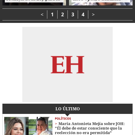
Gestión Integral de
agresión de su propio
Residuos en Honduras
hijo en La Ceiba
<
1
2
3
4
>
LO ÚLTIMO
POLÍTICOS
María Antonieta Mejía sobre JOH:
"Él debe de estar consciente que la
reelección no era permitida"