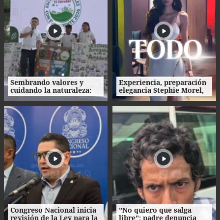
Sembrando valores y
Experiencia, preparación
cuidando la naturaleza:
elegancia Stephie Morel,
así fue la clausura de las
Miss Cortés va por la
Escuelas Amigables con el
corona de Miss Honduras
Ambiente
2026
Congreso Nacional inicia
"No quiero que salga
revisión de la Ley para la
libre": padre denuncia