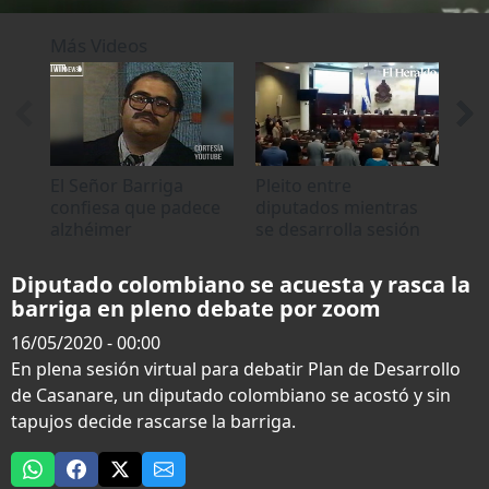
0
seconds
Más Videos
of
0
seconds
El Señor Barriga
Pleito entre
Dip
confiesa que padece
diputados mientras
acu
alzhéimer
se desarrolla sesión
'mi
ordinaria
deb
Diputado colombiano se acuesta y rasca la
barriga en pleno debate por zoom
16/05/2020 - 00:00
En plena sesión virtual para debatir Plan de Desarrollo
de Casanare, un diputado colombiano se acostó y sin
tapujos decide rascarse la barriga.