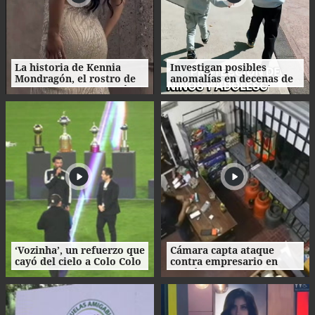
La historia de Kennia
Investigan posibles
Mondragón, el rostro de
anomalías en decenas de
Miss Francisco Morazán
procesos de adopción en
que busca la corona
Honduras
nacional
‘Vozinha’, un refuerzo que
Cámara capta ataque
cayó del cielo a Colo Colo
contra empresario en
como su camiseta en la
Danlí
bienvenida