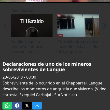
0
of
Más Videos
1
minute,
40
seconds
Danilo Izaguirre
Cortocircuito provoca
Sob
relata su infancia
incendio en la alcaldía
acc
marcada por la
de Langue, Valle
Nue
pobreza y el trabajo
ocu
agrícola en Langue
tra
Declaraciones de uno de los mineros
sobrevivientes de Langue
29/05/2019 - 00:00
Sobreviviente de lo ocurrido en el Chapparral, Langue,
describe los momentos de angustia que vivieron. (Video
cortesía: Exequiel Carbajal - SurNoticias)