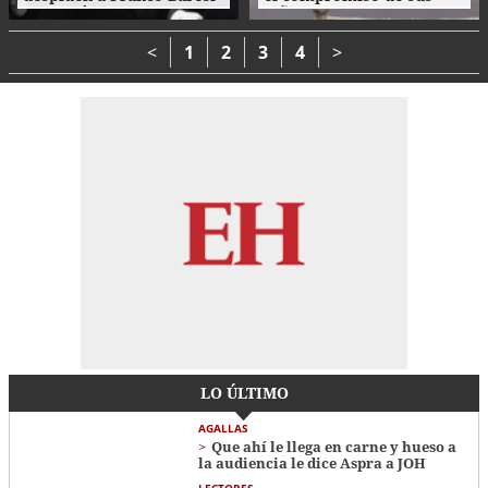
con un último 'Ciao
niños con el cuidado del
capitano'
medio ambiente
<
1
2
3
4
>
LO ÚLTIMO
AGALLAS
Que ahí le llega en carne y hueso a
la audiencia le dice Aspra a JOH
LECTORES