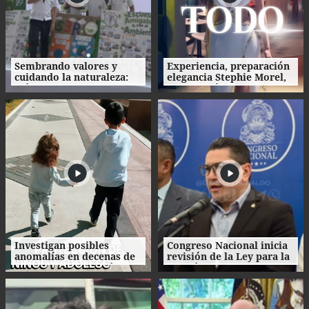
Sembrando valores y
Experiencia, preparación
cuidando la naturaleza:
elegancia Stephie Morel,
así fue la clausura de las
Miss Cortés va por la
Escuelas Amigables con el
corona de Miss Honduras
Ambiente
2026
Investigan posibles
Congreso Nacional inicia
anomalías en decenas de
revisión de la Ley para la
procesos de adopción en
Gestión Integral de
Honduras
Residuos en Honduras