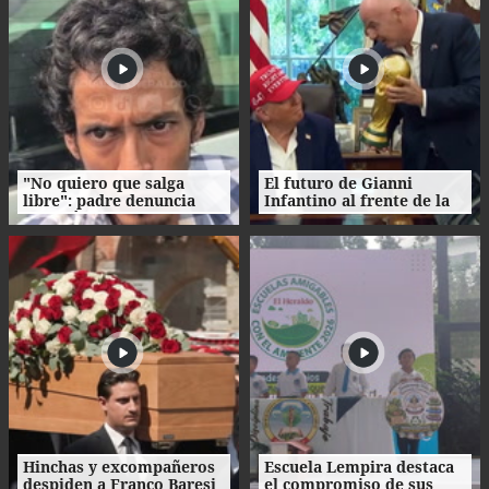
"No quiero que salga
El futuro de Gianni
libre": padre denuncia
Infantino al frente de la
agresión de su propio
FIFA enfrenta
hijo en La Ceiba
cuestionamientos
Hinchas y excompañeros
Escuela Lempira destaca
despiden a Franco Baresi
el compromiso de sus