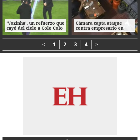
‘Vozinha’, un refuerzo que
Cámara capta ataque
cayó del cielo a Colo Colo
contra empresario en
como su camiseta en la
Danlí
bienvenida
<
1
2
3
4
>