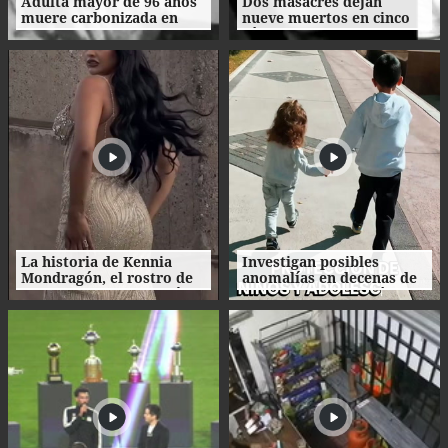
Adulta mayor de 96 años
Dos masacres dejan
muere carbonizada en
nueve muertos en cinco
incendio en San Manuel,
días en el norte de
Cortés
Honduras
La historia de Kennia
Investigan posibles
Mondragón, el rostro de
anomalías en decenas de
Miss Francisco Morazán
procesos de adopción en
que busca la corona
Honduras
nacional