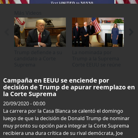
0
seconds
Más Videos
of
0
seconds
Trump defiende a su
La nominada por
Tru
candidato a Corte
Trump a la Suprema
jue
Suprema
Corte EEUU se reúne
Amy
con senadores
Cor
republicanos
EE
Campaña en EEUU se enciende por
decisión de Trump de apurar reemplazo en
la Corte Suprema
20/09/2020 - 00:00
La carrera por la Casa Blanca se calentó el domingo
luego de que la decisión de Donald Trump de nominar
muy pronto su opción para integrar la Corte Suprema
recibiera una dura crítica de su rival demócrata, Joe