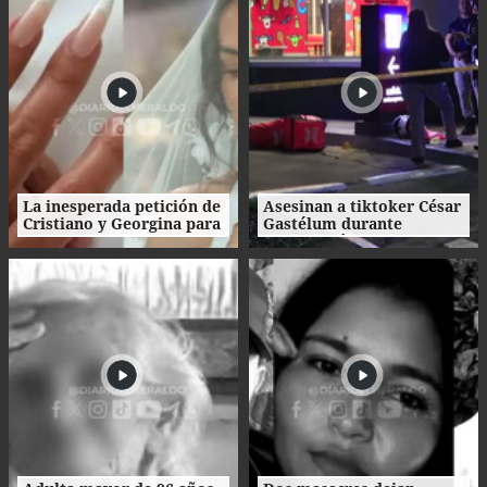
La inesperada petición de
Asesinan a tiktoker César
Cristiano y Georgina para
Gastélum durante
su boda
transmisión en vivo en
México