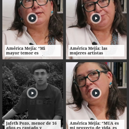
América Mejía: “Mi
América Mejía: las
mayor temor es
mujeres artistas
traicionarme a mí
enfrentan barreras entre
misma"
la creación, el trabajo y el
hogar
Jafeth Pozo, menor de 16
América Mejía: “MUA es
años es raptado y
mi proyecto de vida, es