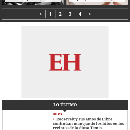
asesinado tras cita en
parte de mi esencia”
Tegucigalpa
<
1
2
3
4
>
LO ÚLTIMO
HILOS
Roosevelt y sus amos de Libre
continúan manejando los hilos en los
recintos de la diosa Temis