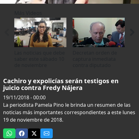
0
seconds
Más Videos
of
2
minutes,
40
seconds
Las noticias que debe
Decretan orden de
Res
saber este sábado 10
captura inmediata
del
de noviembre
contra diputado
no
Fredy Nájera
Cachiro y expolicías serán testigos en
juicio contra Fredy Nájera
19/11/2018 - 00:00
La periodista Pamela Pino le brinda un resumen de las
noticias más importantes correspondientes a este lunes
19 de noviembre de 2018.