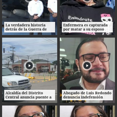
La verdadera historia
Enfermera es capturada
detrás de la Guerra de
por matar a su esposo
1969: el mito de la
tras crimen de su amante
"Guerra del Fútbol"
en Honduras
Alcaldía del Distrito
Abogado de Luis Redondo
Central anuncia puente a
denuncia indefensión
desnivel en Loarque para
ante investigaciones
2027
contra la extinta
Comisión Permanente